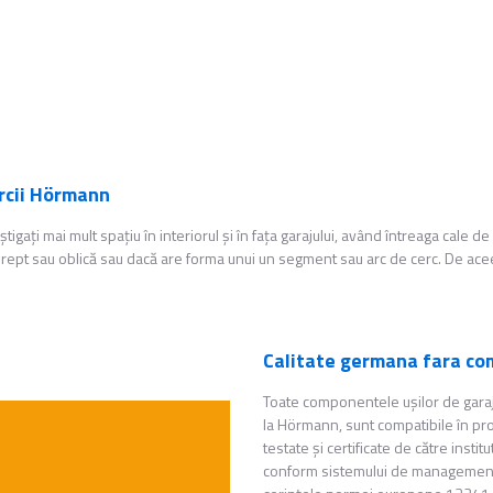
ărcii Hörmann
tigaţi mai mult spaţiu în interiorul şi în faţa garajului, având întreaga cale 
 drept sau oblică sau dacă are forma unui un segment sau arc de cerc. De ac
Calitate germana fara co
Toate componentele uşilor de garaj
la Hörmann, sunt compatibile în pr
testate şi certificate de către inst
conform sistemului de management a