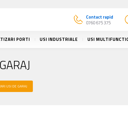
Contact rapid
0760 675 375
TIZARI PORTI
USI INDUSTRIALE
USI MULTIFUNCTI
 GARAJ
ARI USI DE GARAJ