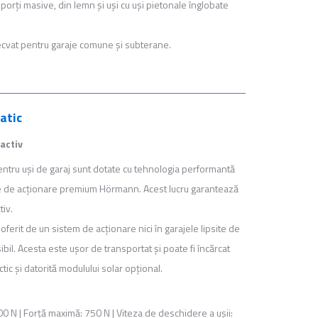
/ porţi masive, din lemn şi uşi cu uşi pietonale înglobate
ecvat pentru garaje comune şi subterane.
atic
ractiv
ntru uşi de garaj sunt dotate cu tehnologia performantă
le de acţionare premium Hörmann. Acest lucru garantează
tiv.
oferit de un sistem de acţionare nici în garajele lipsite de
ibil. Acesta este uşor de transportat şi poate fi încărcat
tic şi datorită modulului solar opţional.
00 N | Forţă maximă: 750 N | Viteza de deschidere a uşii: