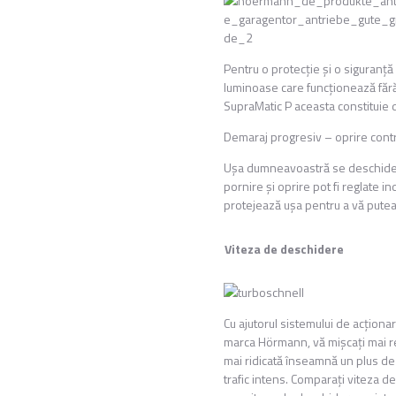
Pentru o protecţie şi o siguran
luminoase care funcţionează făr
SupraMatic P aceasta constituie 
Demaraj progresiv – oprire cont
Uşa dumneavoastră se deschide şi
pornire şi oprire pot fi reglate i
protejează uşa pentru a vă putea
Viteza de deschidere
Cu ajutorul sistemului de acţiona
marca Hörmann, vă mişcaţi mai re
mai ridicată înseamnă un plus de s
trafic intens. Comparaţi viteza 