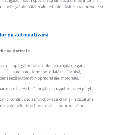
Angajaţii noştri specializaţi lucrează în mod intens la
stante şi îmbunătăţiri ale detaliilor. Astfel apar brevete şi
elor de automatizare
ii neautorizate
Spărgătorii au probleme cu uşile de garaj
automate Hörmann: odată uşa închisă,
anşează automat în opritorul tijei motorului.
 poate fi deschisă forţat nici cu ajutorul unei pârghii.
anic, continuând să funcţioneze chiar şi în cazul unei
e sistemele de acţionare ale altor producători.