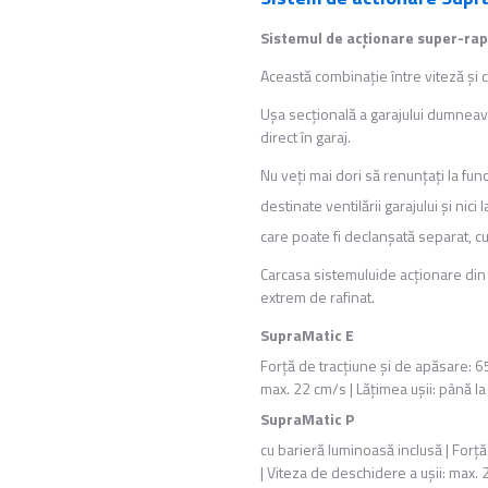
Sistemul de acţionare super-rap
Această combinaţie între viteză şi c
Uşa secţională a garajului dumneav
direct în garaj.
Nu veţi mai dori să renunţaţi la fun
destinate ventilării garajului şi nici
care poate fi declanşată separat, cu
Carcasa sistemuluide acţionare din
extrem de rafinat.
SupraMatic E
Forţă de tracţiune şi de apăsare: 6
max. 22 cm/s | Lăţimea uşii: până 
SupraMatic P
cu barieră luminoasă inclusă | Forţ
| Viteza de deschidere a uşii: max. 