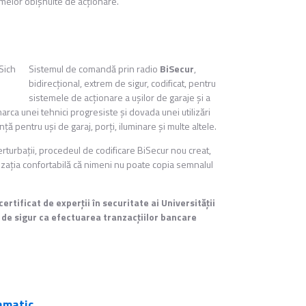
melor obişnuite de acţionare.
Sistemul de comandă prin radio
BiSecur
,
bidirecţional, extrem de sigur, codificat, pentru
sistemele de acţionare a uşilor de garaje şi a
marca unei tehnici progresiste şi dovada unei utilizări
nţă pentru uşi de garaj, porţi, iluminare şi multe altele.
erturbaţii, procedeul de codificare BiSecur nou creat,
zaţia confortabilă că nimeni nu poate copia semnalul
ertificat de experţii în securitate ai Universităţii
l de sigur ca efectuarea tranzacţiilor bancare
amatic