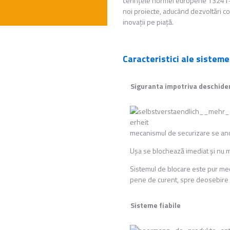
cerinţele normei europene 13241-1. 
noi proiecte, aducând dezvoltări con
inovaţii pe piaţă.
Caracteristici ale sistem
Siguranta impotriva deschider
mecanismul de securizare se ancl
Uşa se blochează imediat şi nu mai
Sistemul de blocare este pur mec
pene de curent, spre deosebire d
Sisteme fiabile