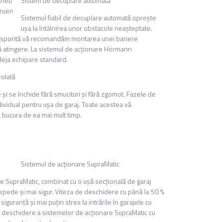
Sistem de decuplare automată
Sistemul fiabil de decuplare automată opreşte
uşa la întâlnirea unor obstacole neaşteptate.
ţă sporită vă recomandăm montarea unei bariere
ă atingere. La sistemul de acţionare Hörmann
deja echipare standard.
rolată
 se închide fără smucituri şi fără zgomot. Fazele de
ndividual pentru uşa de garaj. Toate acestea vă
 bucura de ea mai mult timp.
Sistemul de acţionare SupraMatic
re SupraMatic, combinat cu o uşă secţională de garaj
pede şi mai sigur. Viteza de deschidere cu până la 50 %
iguranţă şi mai puţin stres la intrările în garajele cu
de deschidere a sistemelor de acţionare SupraMatic cu