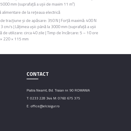
a 5000 mm (suprafaţă a uşii de maxim 11 m²)
ă alimentare de la reţeaua electrică
 de tracţiune şi de apăsare: 350 N | Forţă maximă: 400 N
13 cm/s | Lăţimea uşii: până la 3000 mm (suprafaţă a uşii
 de utilizare: circa 40 zile | Timp de încărcare: 5 – 10 ore
30 × 220 × 115 mm
CONTACT
Piatra Neamt, Bd. Traian nr. 90 ROMANIA
T: 0233 228 344 M: 0760 675 375
E: office@elcisigur.ro