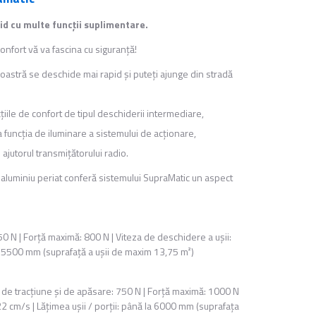
id cu multe funcţii suplimentare.
onfort vă va fascina cu siguranţă!
oastră se deschide mai rapid şi puteţi ajunge din stradă
cţiile de confort de tipul deschiderii intermediare,
 la funcţia de iluminare a sistemului de acţionare,
 ajutorul transmiţătorului radio.
 aluminiu periat conferă sistemului SupraMatic un aspect
50 N | Forţă maximă: 800 N | Viteza de deschidere a uşii:
la 5500 mm (suprafaţă a uşii de maxim 13,75 m²)
ă de tracţiune şi de apăsare: 750 N | Forţă maximă: 1000 N
22 cm/s | Lăţimea uşii / porţii: până la 6000 mm (suprafaţa