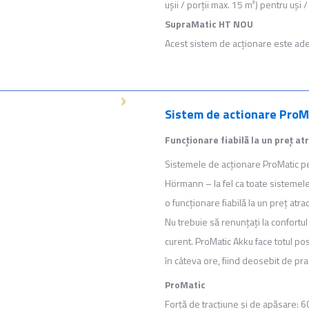
uşii / porţii max. 15 m²) pentru uşi 
SupraMatic HT NOU
Acest sistem de acţionare este ad
Sistem de actionare ProM
Funcţionare fiabilă la un preţ at
Sistemele de acţionare ProMatic pe
Hörmann – la fel ca toate sisteme
o funcţionare fiabilă la un preţ atrac
Nu trebuie să renunţaţi la confortul 
curent. ProMatic Akku face totul pos
în câteva ore, fiind deosebit de prac
ProMatic
Forţă de tracţiune şi de apăsare: 6