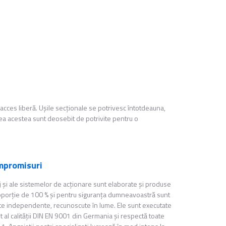
de acces liberă. Uşile secţionale se potrivesc întotdeauna,
eea acestea sunt deosebit de potrivite pentru o
mpromisuri
 şi ale sistemelor de acţionare sunt elaborate şi produse
oporţie de 100 % şi pentru siguranţa dumneavoastră sunt
itute independente, recunoscute în lume. Ele sunt executate
l calităţii DIN EN 9001 din Germania şi respectă toate