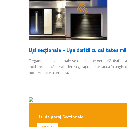
Uşi secţionale – Uşa dorită cu calitatea m
Elegantele uşi secţionale se deschid pe verticală. Astfel câş
indiferent dacă deschiderea garajului este tăiată în unghi
modernizare ulterioară.
Usi de garaj Sectionale