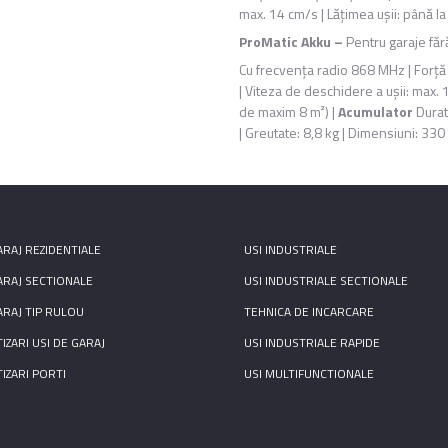
max. 14 cm/s | Lăţimea uşii: până l
ProMatic Akku –
Pentru garaje făr
Cu frecvenţa radio 868 MHz | Forţă
| Viteza de deschidere a uşii: max. 
de maxim 8 m²) |
Acumulator
Durată
| Greutate: 8,8 kg | Dimensiuni: 3
ARAJ REZIDENTIALE
USI INDUSTRIALE
ARAJ SECTIONALE
USI INDUSTRIALE SECTIONALE
ARAJ TIP RULOU
TEHNICA DE INCARCARE
ZARI USI DE GARAJ
USI INDUSTRIALE RAPIDE
IZARI PORTI
USI MULTIFUNCTIONALE